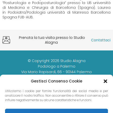
“Posturologia e Podoposturologia” presso la UB università
di Medicina e Chirurgia di Barcellona (Spagna). Laurea
in Podoiatra/Podologia università di Manresa Barcellona
Spagna FUB-AUB.
Prenota la tua visita presso lo Studio
Contattaci
Alagna
© Copyright 2026 Studio Alagna
Podologo a Palermo
Via Mario Rapisardi, 66 - 90144 Palermo
P.IVA 06024850825
Gestisci Consenso Cookie
Privacy Policy
/
Cookies Policy
/
Blog
Powered by
BTW Software House
- SYS-DAT Group
Utilizziamo i cookie per fornire funzionalità dei social media e per
analizzare il nostro traffico. Non acconsentire o ritirare il consenso può
091 929 5977
influire negativamente su alcune caratteristiche e funzioni.
366 5395738