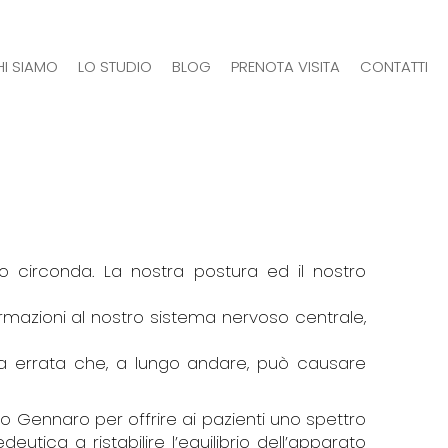
I SIAMO
LO STUDIO
BLOG
PRENOTA VISITA
CONTATTI
o circonda. La nostra postura ed il nostro
ormazioni al nostro sistema nervoso centrale,
ra errata che, a lungo andare, può causare
to Gennaro per offrire ai pazienti uno spettro
utica a ristabilire l’equilibrio dell’apparato