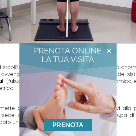
×
 stabilire se il paziente presenta un’asimmetria anorma
e avvengono andando a manipolare un’entrata del siste
li
(fukuda, romberg, mcp, stabilità, posturodinamico, e
trica.
mette di individuare eventuali problemi relativi all
a sede di Palermo al posturologo, che si occupa di
dato un piano personalizzato per il paziente.