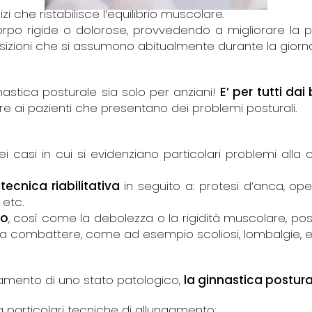
zi che ristabilisce l’equilibrio muscolare.
rpo rigide o dolorose, provvedendo a migliorare la p
sizioni che si assumono abitualmente durante la giorn
astica posturale sia solo per anziani!
E’ per tutti dai
tre ai pazienti che presentano dei problemi posturali.
i casi in cui si evidenziano particolari problemi alla 
e
tecnica riabilitativa
in seguito a: protesi d’anca, op
 etc.
ro
, così come la debolezza o la rigidità muscolare, p
a combattere, come ad esempio scoliosi, lombalgie, ernie
attamento di uno stato patologico,
la ginnastica postura
e a particolari tecniche di allungamento;