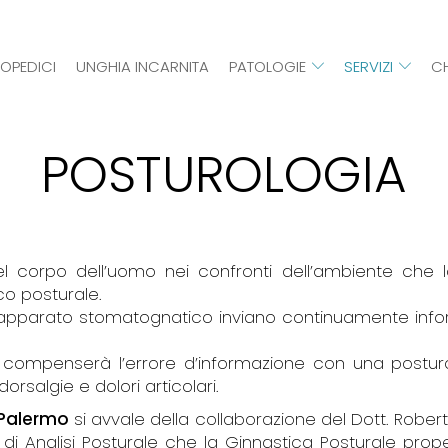
TOPEDICI
UNGHIA INCARNITA
PATOLOGIE
SERVIZI
CH
POSTUROLOGIA
l corpo dell’uomo nei confronti dell’ambiente che l
co posturale.
e l’apparato stomatognatico inviano continuamente inf
po compenserà l’errore d’informazione con una postu
orsalgie e dolori articolari.
 Palermo
si avvale della collaborazione del Dott. Rober
 di Analisi Posturale che la Ginnastica Posturale propede