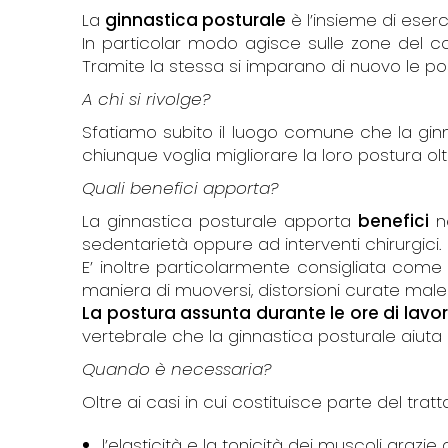
La
ginnastica posturale
è l’insieme di eserci
In particolar modo agisce sulle zone del co
Tramite la stessa si imparano di nuovo le po
A chi si rivolge?
Sfatiamo subito il luogo comune che la ginn
chiunque voglia migliorare la loro postura ol
Quali benefici apporta?
La ginnastica posturale apporta
benefici
ne
sedentarietà oppure ad interventi chirurgici.
E’ inoltre particolarmente consigliata com
maniera di muoversi, distorsioni curate male
La postura assunta durante le ore di lavo
vertebrale che la ginnastica posturale aiuta 
Quando è necessaria?
Oltre ai casi in cui costituisce parte del tr
l’elasticità e la tonicità dei muscoli grazi