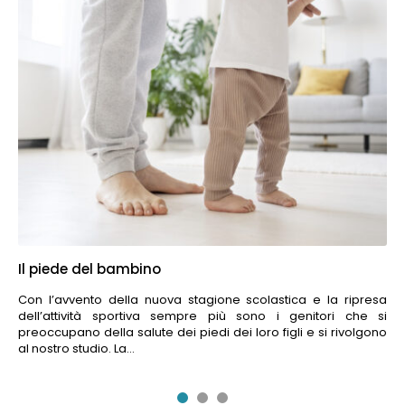
Il piede del bambino
Pi
e 
Con l’avvento della nuova stagione scolastica e la ripresa
dell’attività sportiva sempre più sono i genitori che si
Co
preoccupano della salute dei piedi dei loro figli e si rivolgono
pi
al nostro studio. La...
sot
art