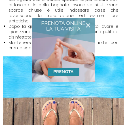
di lasciare la pelle bagnata. Invece se si utilizzano
scarpe chiuse è utile indossare calze che
favoriscano la traspirazione ed evitare fibre
sintetiche.
×
Dopo la giornata in piscina, è consigliato lavare e
igienizzare le ciabatte a casa e mantenerle pulite e
disinfettate.
Mantenere i piedi idratati durante la notte con
creme specifiche.