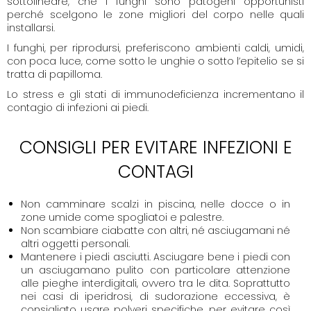
sottolineare, che i funghi sono patogeni opportunisti
perché scelgono le zone migliori del corpo nelle quali
installarsi.
I funghi, per riprodursi, preferiscono ambienti caldi, umidi,
con poca luce, come sotto le unghie o sotto l’epitelio se si
tratta di papilloma.
Lo stress e gli stati di immunodeficienza incrementano il
contagio di infezioni ai piedi.
CONSIGLI PER EVITARE INFEZIONI E
CONTAGI
Non camminare scalzi in piscina, nelle docce o in
zone umide come spogliatoi e palestre.
Non scambiare ciabatte con altri, né asciugamani né
altri oggetti personali.
Mantenere i piedi asciutti. Asciugare bene i piedi con
un asciugamano pulito con particolare attenzione
alle pieghe interdigitali, ovvero tra le dita. Soprattutto
nei casi di iperidrosi, di sudorazione eccessiva, è
consigliato usare polveri specifiche, per evitare così