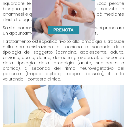
riguardare le competenze osteopatiche . Ecco perché
bisogna prestare attenzione alle risposte ricevute in
anamnesi e quelle che il corpo del paziente dà mediante
i test di diagnosi differenziale.
Se stai cercando un
osteopata a Palermo
e vuoi prenotare
un appuntamento compila il form dei contatti.
Il trattamento osteopatico rivolto alla lombalgia, si traduce
nella somministrazione di tecniche a seconda della
tipologia del soggetto (bambino, adolescente, adulto,
anziano, uomo, donna, donna in gravidanza), a seconda
della tipologia della lombalgia (acuta, sub-acuta o
cronica), a seconda del ritmo neurovegetativo del
paziente (troppo agitato, troppo rilassato), il tutto
valutando il contesto clinico.