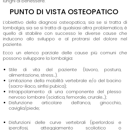
lunghi di benessere.
PUNTO DI VISTA OSTEOPATICO
L’obiettivo della diagnosi osteopatica, sia se si tratta di
lombalgia, sia se si tratta di qualsiasi altra problematica, è
quello di stabilire con successo le diverse cause che
inducono allo sviluppo e al protrarsi del dolore nel
paziente.
Ecco un elenco parziale delle cause più comuni che
possono sviluppare la lombalgia:
Stile di vita del paziente (lavoro, postura,
alimentazione, stress…).
Limitazione della mobilità vertebrale e/o del bacino
(sacro-iliaco, sinfisi pubica);
Intrappolamento di una componente del plesso
nervoso lombare (sciatica, femorale, crurale…);
Disfunzione articolare dell’anca, ginocchio,
caviglia/piede;
Disfunzioni delle curve vertebrali (iperlordosi e
ipercifosi, atteggiamento scoliotico o