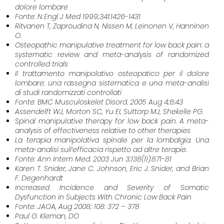
dolore lombare
Fonte: N Engl J Med 1999;341:1426-1431
Ritvanen T, Zaproudina N, Nissen M, Leinonen V, Hanninen
O.
Osteopathic manipulative treatment for low back pain: a
systematic review and meta-analysis of randomized
controlled trials
Il trattamento manipolativo osteopatico per il dolore
lombare: una rassegna sistematica e una meta-analisi
di studi randomizzati controllati
Fonte: BMC Musculoskelet Disord. 2005 Aug 4;6:43
Assendelft WJ, Morton SC, Yu EI, Suttorp MJ, Shekelle PG.
Spinal manipulative therapy for low back pain. A meta-
analysis of effectiveness relative to other therapies
La terapia manipolativa spinale per la lombalgia. Una
meta-analisi sull’efficacia rispetto ad altre terapie.
Fonte: Ann Intern Med. 2003 Jun 3;138(11):871-81
Karen T. Snider, Jane C. Johnson, Eric J. Snider, and Brian
F. Degenhardt
Increased Incidence and Severity of Somatic
Dysfunction in Subjects With Chronic Low Back Pain
Fonte: JAOA, Aug 2008; 108: 372 – 378
Paul G. Kleman, DO