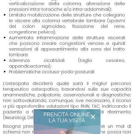
verticalizzazione della colonna, alterazione delle
pressioni intra-toraciche e/o intra-addominali);
Limitata mobilizzazione delle strutture che collegano
le viscere alla colonna vertebrale lombare (spasmi
del colon sigmoideo, fissazione del rene,
congestione pelvica);
Aumentata infiammazione delle strutture viscerali
che possono creare congestioni venose e quindi
sensazioni di appesantimento alla zona del tratto
lombare
Aderenze cicatriziali (taglio cesareo,
appendicectomia);
Problematiche occluso-podo-posturali
L’osteopata deciderà quale sarà il miglior percorso
terapeutico osteopatico, basandosi sulle sue capacità
anamnestiche, palpatorie, osservazionali e diagnostiche;
non sottovalutando, comunque, ove necessario, il ricorso
a più approfondite valutazioni tipo RMN, TAC, indirizzando il
paziente a figure medico/specialistiche di riferimento
×
(Neurologi, Ortopedici, Fisiatri, Radiologi etc).
Bisogna prestare attenzione quindi, affinchè un mal di
schiena non nasconda una problematica che possa non