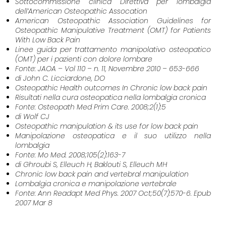
Sottocommissione clinica Direttiva per lombalgia
dell’American Osteopathic Assocation
American Osteopathic Association Guidelines for
Osteopathic Manipulative Treatment (OMT) for Patients
With Low Back Pain
Linee guida per trattamento manipolativo osteopatico
(OMT) per i pazienti con dolore lombare
Fonte: JAOA – Vol 110 – n. 11, Novembre 2010 – 653-666
di John C. Licciardone, DO
Osteopathic Health outcomes In Chronic low back pain
Risultati nella cura osteopatica nella lombalgia cronica
Fonte: Osteopath Med Prim Care. 2008;2(1):5
di Wolf CJ
Osteopathic manipulation & its use for low back pain
Manipolazione osteopatica e il suo utilizzo nella
lombalgia
Fonte: Mo Med. 2008;105(2):163-7
di Ghroubi S, Elleuch H, Baklouti S, Elleuch MH
Chronic low back pain and vertebral manipulation
Lombalgia cronica e manipolazione vertebrale
Fonte: Ann Readapt Med Phys. 2007 Oct;50(7):570-6. Epub
2007 Mar 8